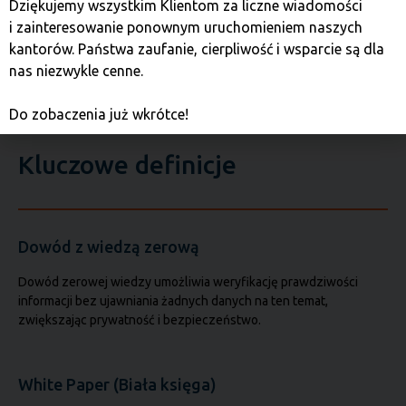
Dziękujemy wszystkim Klientom za liczne wiadomości
użyteczność platform, ale również pozwolą na
i zainteresowanie ponownym uruchomieniem naszych
budowanie trwałych i wartościowych ekosystemów.
kantorów. Państwa zaufanie, cierpliwość i wsparcie są dla
nas niezwykle cenne.
Do zobaczenia już wkrótce!
Kluczowe definicje
Dowód z wiedzą zerową
Dowód zerowej wiedzy umożliwia weryfikację prawdziwości
informacji bez ujawniania żadnych danych na ten temat,
zwiększając prywatność i bezpieczeństwo.
White Paper (Biała księga)