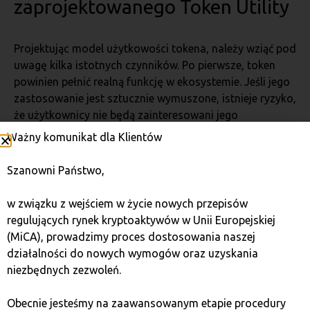
zaprojektowanego Token Utility
Projektując model użytkowości tokena, należy wziąć pod
uwagę kilka istotnych czynników. Po pierwsze, token
powinien pełnić realną funkcję w ekosystemie. Jeśli jego
zastosowanie jest sztucznie wymuszone, istnieje ryzyko,
że użytkownicy nie będą zainteresowani jego
używaniem.
Ważny komunikat dla Klientów
Kolejnym aspektem jest unikanie nadmiernej inflacji.
Szanowni Państwo,
Nadmierna podaż może prowadzić do spadku wartości,
dlatego konieczne jest wdrożenie mechanizmów
w związku z wejściem w życie nowych przepisów
kontrolujących ilość tokenów w obiegu. Spalanie części
regulujących rynek kryptoaktywów w Unii Europejskiej
zasobów lub okresowe ograniczenie podaży to
(MiCA), prowadzimy proces dostosowania naszej
popularne metody stabilizujące wartość.
działalności do nowych wymogów oraz uzyskania
niezbędnych zezwoleń.
Nie bez znaczenia pozostaje również motywowanie
użytkowników do aktywnego korzystania z ekosystemu.
Obecnie jesteśmy na zaawansowanym etapie procedury