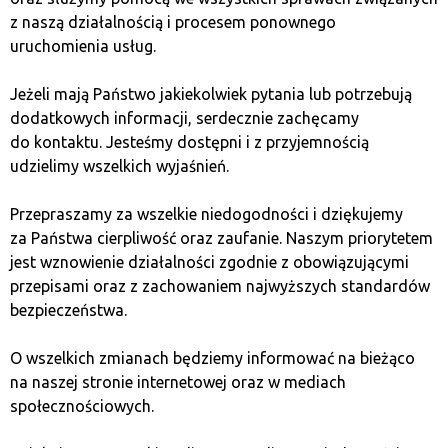
co może mieć wpływ na sposób, w jaki tokeny użytkowe
z naszą działalnością i procesem ponownego
są traktowane pod względem prawnym.
uruchomienia usług.
Przyszłość Token Utility w
Jeżeli mają Państwo jakiekolwiek pytania lub potrzebują
ekosystemie kryptowalut
dodatkowych informacji, serdecznie zachęcamy
do kontaktu. Jesteśmy dostępni i z przyjemnością
udzielimy wszelkich wyjaśnień.
Z każdym rokiem modele tokenowe stają się coraz
bardziej zaawansowane. Wraz z rozwojem
Przepraszamy za wszelkie niedogodności i dziękujemy
zdecentralizowanych aplikacji i rynków DeFi rośnie
za Państwa cierpliwość oraz zaufanie. Naszym priorytetem
zapotrzebowanie na innowacyjne rozwiązania, w
jest wznowienie działalności zgodnie z obowiązującymi
których tokeny odgrywają kluczową rolę. Można
przepisami oraz z zachowaniem najwyższych standardów
zaobserwować trend łączenia różnych mechanizmów
bezpieczeństwa.
użytkowości, takich jak integracja z NFT, gamifikacja czy
wykorzystywanie w systemach DAO.
O wszelkich zmianach będziemy informować na bieżąco
na naszej stronie internetowej oraz w mediach
Wszystko wskazuje na to, że przyszłość kryptowalut
społecznościowych.
będzie oparta na efektywnie zaprojektowanych
modelach Token Utility, które nie tylko zwiększą