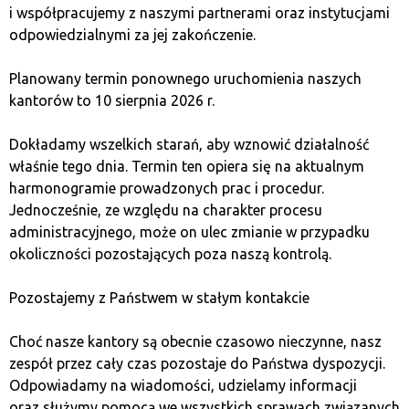
Programy lojalnościowe, staking czy zniżki przy
i współpracujemy z naszymi partnerami oraz instytucjami
płatnościach to sposoby na zwiększenie popytu na
odpowiedzialnymi za jej zakończenie.
token.
Planowany termin ponownego uruchomienia naszych
Wyzwania związane z
kantorów to 10 sierpnia 2026 r.
projektowaniem Token Utility
Dokładamy wszelkich starań, aby wznowić działalność
właśnie tego dnia. Termin ten opiera się na aktualnym
harmonogramie prowadzonych prac i procedur.
Mimo licznych zalet model użytkowy tokena wiąże się z
Jednocześnie, ze względu na charakter procesu
pewnymi wyzwaniami. Jednym z głównych problemów
administracyjnego, może on ulec zmianie w przypadku
jest utrzymanie długoterminowej wartości i popytu na
okoliczności pozostających poza naszą kontrolą.
token. Jeśli projekt nie oferuje rzeczywistego
zastosowania, użytkownicy mogą tracić
Pozostajemy z Państwem w stałym kontakcie
zainteresowanie, co prowadzi do spadku wartości.
Choć nasze kantory są obecnie czasowo nieczynne, nasz
Innym wyzwaniem jest dostosowanie się do
zespół przez cały czas pozostaje do Państwa dyspozycji.
dynamicznie zmieniających się regulacji. Niektóre kraje
Odpowiadamy na wiadomości, udzielamy informacji
wprowadzają surowe przepisy dotyczące kryptowalut,
oraz służymy pomocą we wszystkich sprawach związanych