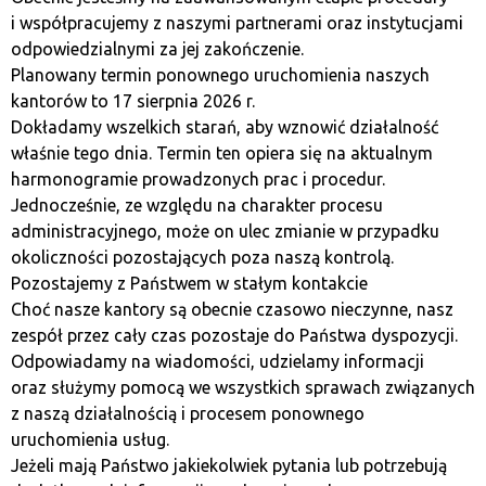
i współpracujemy z naszymi partnerami oraz instytucjami
Wybór
Trezora
jako portfela sprzętowego to decyzja,
odpowiedzialnymi za jej zakończenie.
która pozwala na zabezpieczenie swoich kryptowalut w
Planowany termin ponownego uruchomienia naszych
sposób odporny na wszelkie zagrożenia z sieci.
kantorów to 17 sierpnia 2026 r.
Urządzenie to daje użytkownikowi pełną kontrolę nad
Dokładamy wszelkich starań, aby wznowić działalność
swoimi
aktywa
cyfrowymi, zapewniając jednocześnie
właśnie tego dnia. Termin ten opiera się na aktualnym
dostęp do nich w dogodnym momencie. Dzięki
harmonogramie prowadzonych prac i procedur.
wysokiemu poziomowi bezpieczeństwa
, prostocie
Jednocześnie, ze względu na charakter procesu
obsługi oraz kompatybilności z wieloma platformami,
administracyjnego, może on ulec zmianie w przypadku
Trezor
jest idealnym rozwiązaniem zarówno dla
okoliczności pozostających poza naszą kontrolą.
traderów
, jak i dla długoterminowych inwestorów.
Pozostajemy z Państwem w stałym kontakcie
Choć nasze kantory są obecnie czasowo nieczynne, nasz
Warto także zaznaczyć, że
Trezor
jest regularnie
zespół przez cały czas pozostaje do Państwa dyspozycji.
aktualizowany, co zapewnia użytkownikom dostęp do
Odpowiadamy na wiadomości, udzielamy informacji
najnowszych funkcji i zabezpieczeń. Jako
właściciel
oraz służymy pomocą we wszystkich sprawach związanych
urządzenia, użytkownik ma pewność, że jego
z naszą działalnością i procesem ponownego
kryptowaluty są odpowiednio chronione i zarządzanie
uruchomienia usług.
nimi nie wiąże się z ryzykiem związanym z
Jeżeli mają Państwo jakiekolwiek pytania lub potrzebują
przechowywaniem kluczy prywatnych online.