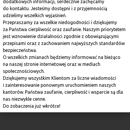
dodatkowych informacji, serdecznie zachęcamy
do kontaktu. Jesteśmy dostępni i z przyjemnością
udzielimy wszelkich wyjaśnień.
Podsumowanie
Przepraszamy za wszelkie niedogodności i dziękujemy
za Państwa cierpliwość oraz zaufanie. Naszym priorytetem
Trezor
to jeden z najlepszych portfeli sprzętowych na
jest wznowienie działalności zgodnie z obowiązującymi
rynku, który
umożliwia
przechowywanie kryptowalut w
przepisami oraz z zachowaniem najwyższych standardów
bezpieczny sposób. Dzięki przechowywaniu kluczy
bezpieczeństwa.
prywatnych offline, urządzenie zapewnia najwyższy
O wszelkich zmianach będziemy informować na bieżąco
poziom
bezpieczeństwa
, co czyni go idealnym
na naszej stronie internetowej oraz w mediach
rozwiązaniem dla osób, które chcą chronić swoje środki
społecznościowych.
przed zagrożeniami z sieci.
Trezor
to niezawodne
Dziękujemy wszystkim Klientom za liczne wiadomości
narzędzie dla każdego, kto pragnie mieć pełną kontrolę
i zainteresowanie ponownym uruchomieniem naszych
nad swoimi
aktywami
cyfrowymi, zarówno w
kantorów. Państwa zaufanie, cierpliwość i wsparcie są dla
przypadku inwestowania na giełdach, jak i
nas niezwykle cenne.
długoterminowego przechowywania kryptowalut.
Do zobaczenia już wkrótce!