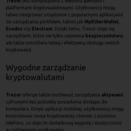
Trezor
jest kompatybilny z wieloma giełdami i
platformami kryptowalutowymi. Użytkownicy mogą
łatwo integrować urządzenie z popularnymi aplikacjami
do zarządzania portfelem, takimi jak
MyEtherWallet
,
Exodus
czy
Electrum
. Dzięki temu, Trezor staje się
narzędziem, które nie tylko zapewnia
bezpieczeństwo
,
ale także umożliwia łatwą i efektywną obsługę swoich
kryptowalut.
Wygodne zarządzanie
kryptowalutami
Trezor
oferuje także możliwość zarządzania
aktywami
cyfrowymi bez potrzeby posiadania dostępu do
komputera. Dzięki aplikacji mobilnej, użytkownicy mogą
kontrolować swoje kryptowaluty również z poziomu
telefonu, co daje im dodatkową wygodę i elastyczność
w codziennym użytkowaniu.