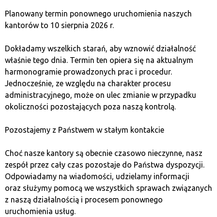
Wirtualna waluta to cyfrowy środek wymiany wartości,
Planowany termin ponownego uruchomienia naszych
niekontrolowany przez tradycyjne banki, używany głównie w
kantorów to 10 sierpnia 2026 r.
transakcjach internetowych.
Dokładamy wszelkich starań, aby wznowić działalność
właśnie tego dnia. Termin ten opiera się na aktualnym
harmonogramie prowadzonych prac i procedur.
Jednocześnie, ze względu na charakter procesu
administracyjnego, może on ulec zmianie w przypadku
okoliczności pozostających poza naszą kontrolą.
Pozostajemy z Państwem w stałym kontakcie
Choć nasze kantory są obecnie czasowo nieczynne, nasz
zespół przez cały czas pozostaje do Państwa dyspozycji.
Odpowiadamy na wiadomości, udzielamy informacji
oraz służymy pomocą we wszystkich sprawach związanych
z naszą działalnością i procesem ponownego
uruchomienia usług.