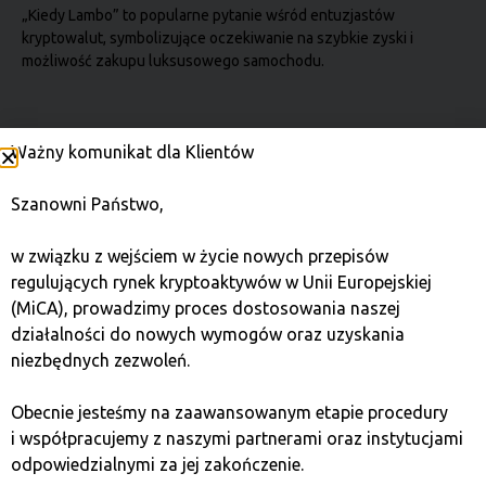
„Kiedy Lambo” to popularne pytanie wśród entuzjastów
kryptowalut, symbolizujące oczekiwanie na szybkie zyski i
możliwość zakupu luksusowego samochodu.
Portfel kryptowalutowy
Ważny komunikat dla Klientów
Portfel to narzędzie do bezpiecznego przechowywania,
Szanowni Państwo,
wysyłania i odbierania kryptowalut, kontrolowane za pomocą
kluczy prywatnych.
w związku z wejściem w życie nowych przepisów
regulujących rynek kryptoaktywów w Unii Europejskiej
Wahania w kryptowalutach
(MiCA), prowadzimy proces dostosowania naszej
działalności do nowych wymogów oraz uzyskania
Zmienność odnosi się do gwałtownych i częstych zmian cen
niezbędnych zezwoleń.
kryptowalut, co czyni inwestowanie w nie zarówno ryzykownym,
jak i potencjalnie
Obecnie jesteśmy na zaawansowanym etapie procedury
i współpracujemy z naszymi partnerami oraz instytucjami
odpowiedzialnymi za jej zakończenie.
Waluta wirtualna