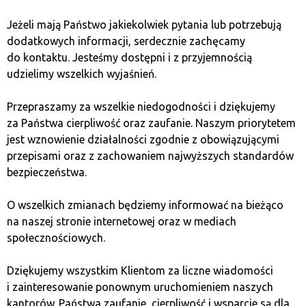
Zapisz się do newslettera!
Jeżeli mają Państwo jakiekolwiek pytania lub potrzebują
Wyślemy do Ciebie miesięczne
podsumowania
dodatkowych informacji, serdecznie zachęcamy
wydarzeń ze świata kryptowalut
,
bieżące aktualności
do kontaktu. Jesteśmy dostępni i z przyjemnością
oraz
informacje o prowadzonych przez nas
udzielimy wszelkich wyjaśnień.
spotkaniach
w Twojej okolicy.
Przepraszamy za wszelkie niedogodności i dziękujemy
za Państwa cierpliwość oraz zaufanie. Naszym priorytetem
jest wznowienie działalności zgodnie z obowiązującymi
przepisami oraz z zachowaniem najwyższych standardów
bezpieczeństwa.
O wszelkich zmianach będziemy informować na bieżąco
na naszej stronie internetowej oraz w mediach
Wyrażam zgodę na przetwarzanie moich danych przez Quark
Lab Sp. z o.o. oraz spółki powiązane w celach marketingowych.
społecznościowych.
Dziękujemy wszystkim Klientom za liczne wiadomości
ZAPISZ SIĘ
i zainteresowanie ponownym uruchomieniem naszych
kantorów. Państwa zaufanie, cierpliwość i wsparcie są dla