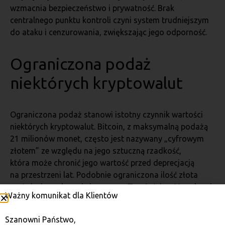
wzmacnia bezpieczeństwo i prywatność. Brak
centralnego punktu kontroli czyni system trudniejszym
do ataku i cenzurowania, zwiększając jego odporność.
Ograniczona podaż
niektórych kryptowalut
Ograniczona podaż stanowi istotny czynnik wartości
niektórych kryptowalut. Bitcoin, z maksymalną podażą
21 milionów monet, często jest nazywany „cyfrowym
złotem” ze względu na jego sztuczną rzadkość,
która może chronić jego wartość przed deprecjacją
na przestrzeni lat. Podobnie ograniczona ilość złota
na świecie zachowuje jego cenę. Ta właściwość podnosi
Ważny komunikat dla Klientów
atrakcyjność kryptowalut jako magazynów wartości,
zwłaszcza w obliczu niepewności finansowej i rosnącej
Szanowni Państwo,
inflacji w tradycyjnych walutach.