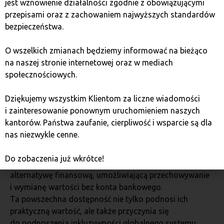
jest wznowienie działalności zgodnie z obowiązującymi
Z racji swej cyfrowej natury kryptowaluty oferują
przepisami oraz z zachowaniem najwyższych standardów
globalną dostępność. Umożliwiając szybkie i efektywne
bezpieczeństwa.
transakcje międzynarodowe, stanowią one idealny
środek wymiany dla międzynarodowego handlu i osób
O wszelkich zmianach będziemy informować na bieżąco
przesyłających środki do rodzinnego kraju. Ich
na naszej stronie internetowej oraz w mediach
uniwersalizm okazuje się szczególnie cenny
społecznościowych.
w kontekście rosnącej globalizacji, znacznie ułatwia
bowiem współpracę i prowadzenie biznesu
Dziękujemy wszystkim Klientom za liczne wiadomości
międzynarodowego.
i zainteresowanie ponownym uruchomieniem naszych
kantorów. Państwa zaufanie, cierpliwość i wsparcie są dla
Dodatkowo, korzystać z kryptowalut może każda
nas niezwykle cenne.
osoba będąca online, co wydatnie demokratyzuje
dostęp do finansów. W regionach o ograniczonym
Do zobaczenia już wkrótce!
dostępie do bankowości kryptoaktywa oferują
alternatywę finansową, umożliwiającą przechowywanie
i wymianę wartości bez konta bankowego.
Ta powszechna dostępność nie tylko podnosi ich
praktyczną wartość, ale także przyczynia się
do podnoszenia inkluzywności globalnego systemu