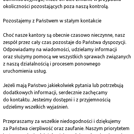
kryptowaluty mogą stanowić alternatywne środki
okoliczności pozostających poza naszą kontrolą.
przechowywania wartości, odporne na deprecjację
spowodowaną decyzjami politycznymi lub emisją
Pozostajemy z Państwem w stałym kontakcie
pieniądza.
Choć nasze kantory są obecnie czasowo nieczynne, nasz
Takie zabezpieczenie przed utratą wartości sprawia,
zespół przez cały czas pozostaje do Państwa dyspozycji.
że kryptowaluty stają się atrakcyjnym aktywem dla
Odpowiadamy na wiadomości, udzielamy informacji
osób dążących do ochrony swoich zasobów
oraz służymy pomocą we wszystkich sprawach związanych
przed inflacją. Szczególnie w krajach z wysoką inflacją
z naszą działalnością i procesem ponownego
mogą one pełnić rolę kluczowego narzędzia
uruchomienia usług.
finansowego, gwarantującą ochronę wartości
oszczędności, co potwierdza ich wartość niezależną
Jeżeli mają Państwo jakiekolwiek pytania lub potrzebują
od tradycyjnych walut.
dodatkowych informacji, serdecznie zachęcamy
do kontaktu. Jesteśmy dostępni i z przyjemnością
Globalny charakter
udzielimy wszelkich wyjaśnień.
i dostępność
Przepraszamy za wszelkie niedogodności i dziękujemy
za Państwa cierpliwość oraz zaufanie. Naszym priorytetem