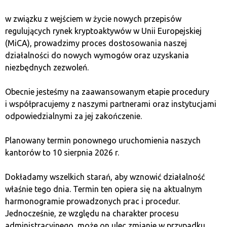
w związku z wejściem w życie nowych przepisów
Połączenie ograniczonej podaży z rosnącym uznaniem
regulujących rynek kryptoaktywów w Unii Europejskiej
i akceptacją sugeruje, że wartość kryptowalut może
(MiCA), prowadzimy proces dostosowania naszej
wzrastać długofalowo. Perspektywa tej wartości
działalności do nowych wymogów oraz uzyskania
motywuje inwestorów i użytkowników, aby zamiast
niezbędnych zezwoleń.
szybko przeliczać je na waluty fiducjarne, traktować
kryptowaluty jako inwestycje długoterminowe, co może
Obecnie jesteśmy na zaawansowanym etapie procedury
zmniejszać presję na ich sprzedaż i wspierać wzrost
i współpracujemy z naszymi partnerami oraz instytucjami
wartości.
odpowiedzialnymi za jej zakończenie.
Ochrona przed inflacją
Planowany termin ponownego uruchomienia naszych
kantorów to 10 sierpnia 2026 r.
Kryptowaluty są często uważane za ochronę
Dokładamy wszelkich starań, aby wznowić działalność
przed inflacją walut fiducjarnych, głównie z powodu ich
właśnie tego dnia. Termin ten opiera się na aktualnym
ograniczonej podaży i niezależności od polityki
harmonogramie prowadzonych prac i procedur.
monetarnej banków centralnych. W obliczu rosnącej
Jednocześnie, ze względu na charakter procesu
inflacji, która eroduje siłę nabywczą tradycyjnych walut,
administracyjnego, może on ulec zmianie w przypadku