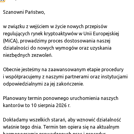
Dogecoin to jeden z pierwszych i najbardziej znanych
Szanowni Państwo,
memecoinów, który zyskał na popularności dzięki
humorystycznemu podejściu do kryptowalut i wsparciu
w związku z wejściem w życie nowych przepisów
Elona Muska. DOGE stał się inspiracją dla innych
regulujących rynek kryptoaktywów w Unii Europejskiej
memecoinów i przyciągnął miliony inwestorów na całym
(MiCA), prowadzimy proces dostosowania naszej
świecie. Jego wartość często jest napędzana
działalności do nowych wymogów oraz uzyskania
przez społeczność oraz medialne wsparcie celebrytów.
niezbędnych zezwoleń.
2. Shiba Inu (SHIB)
Obecnie jesteśmy na zaawansowanym etapie procedury
i współpracujemy z naszymi partnerami oraz instytucjami
odpowiedzialnymi za jej zakończenie.
Shiba Inu to memecoin inspirowany popularnym psem
rasy Shiba Inu, stworzony jako „zabójca Dogecoina”.
Planowany termin ponownego uruchomienia naszych
Projekt zyskał ogromną popularność dzięki aktywnej
kantorów to 10 sierpnia 2026 r.
społeczności oraz wprowadzeniu własnej giełdy
ShibaSwap. SHIB stał się jedną z najpopularniejszych
Dokładamy wszelkich starań, aby wznowić działalność
kryptowalut w 2021 roku i nadal przyciąga uwagę
właśnie tego dnia. Termin ten opiera się na aktualnym
inwestorów dzięki rozwijającemu się ekosystemowi.
harmonogramie prowadzonych prac i procedur.