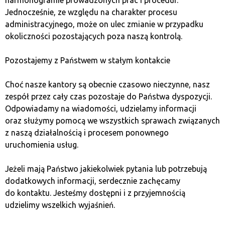
Jednocześnie, ze względu na charakter procesu
3. Pepe (PEPE)
administracyjnego, może on ulec zmianie w przypadku
okoliczności pozostających poza naszą kontrolą.
Pepe to memecoin inspirowany postacią Pepe the Frog,
Pozostajemy z Państwem w stałym kontakcie
która jest popularnym memem internetowym. Projekt
zdobył dużą popularność dzięki swojej społeczności
Choć nasze kantory są obecnie czasowo nieczynne, nasz
i humorystycznemu podejściu do inwestowania. Pepe
zespół przez cały czas pozostaje do Państwa dyspozycji.
jest często wykorzystywany jako symbol spekulacji
Odpowiadamy na wiadomości, udzielamy informacji
na rynku kryptowalut. Więcej o nim przeczytasz ->
tutaj
.
oraz służymy pomocą we wszystkich sprawach związanych
z naszą działalnością i procesem ponownego
4. Floki Inu (FLOKI)
uruchomienia usług.
Floki Inu, nazwany na cześć psa Elona Muska, zyskał
Jeżeli mają Państwo jakiekolwiek pytania lub potrzebują
popularność dzięki wsparciu społeczności i aktywnym
dodatkowych informacji, serdecznie zachęcamy
kampaniom marketingowym. Projekt promuje się jako
do kontaktu. Jesteśmy dostępni i z przyjemnością
memecoin z realnym potencjałem, wprowadzając różne
udzielimy wszelkich wyjaśnień.
funkcje, takie jak staking i NFT. Floki Inu przyciągnął