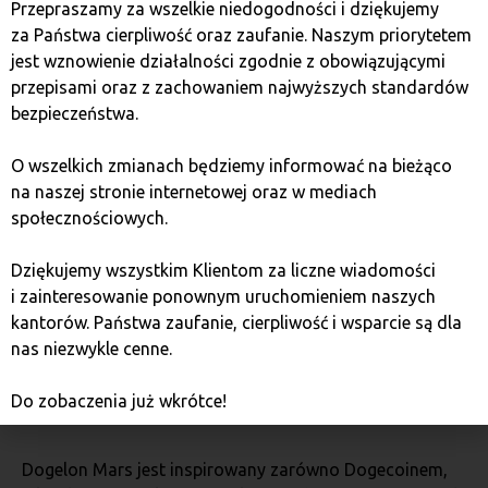
uwagę inwestorów, którzy szukają nowych możliwości
Przepraszamy za wszelkie niedogodności i dziękujemy
w świecie memecoinów.
za Państwa cierpliwość oraz zaufanie. Naszym priorytetem
jest wznowienie działalności zgodnie z obowiązującymi
przepisami oraz z zachowaniem najwyższych standardów
5. Baby Doge Coin (BabyDoge)
bezpieczeństwa.
Baby Doge Coin to młodszy kuzyn Dogecoina,
O wszelkich zmianach będziemy informować na bieżąco
stworzony z myślą o promowaniu edukacji
na naszej stronie internetowej oraz w mediach
kryptowalutowej i wspieraniu organizacji
społecznościowych.
charytatywnych. BabyDoge zdobył popularność dzięki
wsparciu społeczności i celebrytów, takich jak Elon
Dziękujemy wszystkim Klientom za liczne wiadomości
Musk. Projekt kładzie duży nacisk na filantropię,
i zainteresowanie ponownym uruchomieniem naszych
co przyciąga wielu inwestorów poszukujących
kantorów. Państwa zaufanie, cierpliwość i wsparcie są dla
wartościowych projektów.
nas niezwykle cenne.
Do zobaczenia już wkrótce!
6. Dogelon Mars (ELON)
Dogelon Mars jest inspirowany zarówno Dogecoinem,