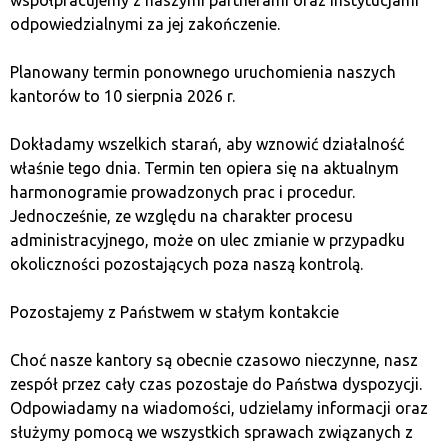
odpowiedzialnymi za jej zakończenie.
Planowany termin ponownego uruchomienia naszych
kantorów to 10 sierpnia 2026 r.
Dokładamy wszelkich starań, aby wznowić działalność
właśnie tego dnia. Termin ten opiera się na aktualnym
harmonogramie prowadzonych prac i procedur.
Jednocześnie, ze względu na charakter procesu
administracyjnego, może on ulec zmianie w przypadku
okoliczności pozostających poza naszą kontrolą.
Quark ist ein Bitcoin
Exchange Office
Pozostajemy z Państwem w stałym kontakcie
Franchise mit Gewinnen
Choć nasze kantory są obecnie czasowo nieczynne, nasz
zespół przez cały czas pozostaje do Państwa dyspozycji.
Odpowiadamy na wiadomości, udzielamy informacji oraz
Dank proprietärer Software ist der Bitcoin-
służymy pomocą we wszystkich sprawach związanych z
Handel sicher und die Transaktionen