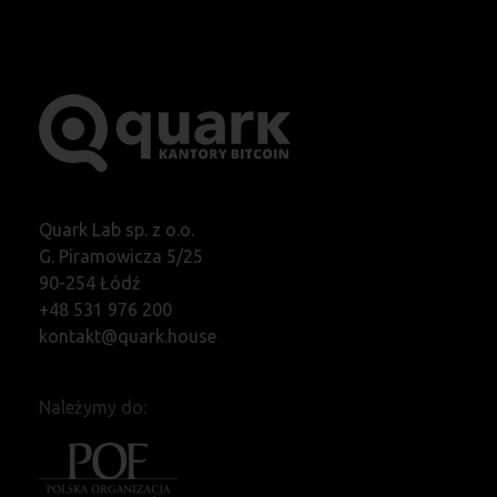
Quark Lab sp. z o.o.
G. Piramowicza 5/25
90-254 Łódź
+48 531 976 200
kontakt@quark.house
Należymy do: