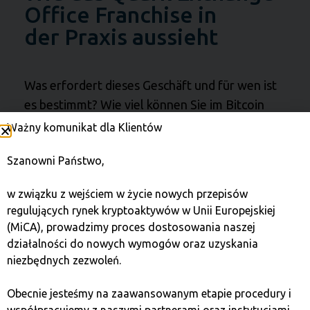
Office Franchise in
der Praxis aussieht
Was erfordert dieses Geschäft und für wen ist
es bestimmt? Wie viel können Sie im Bitcoin
Quark Exchange Office wirklich verdienen und
Ważny komunikat dla Klientów
wovon hängt es ab? Sehen Sie sich das
Szanowni Państwo,
Interview an und erfahren Sie die Antworten
auf diese und viele andere Fragen zum
w związku z wejściem w życie nowych przepisów
Betreiben Ihrer eigenen Bitcoin Quark
regulujących rynek kryptoaktywów w Unii Europejskiej
Exchange in einem Franchise-Modell.
(MiCA), prowadzimy proces dostosowania naszej
działalności do nowych wymogów oraz uzyskania
niezbędnych zezwoleń.
Obecnie jesteśmy na zaawansowanym etapie procedury i
współpracujemy z naszymi partnerami oraz instytucjami