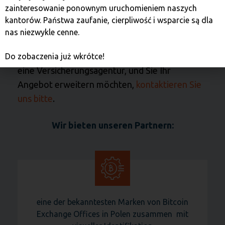
zainteresowanie ponownym uruchomieniem naszych
Wenn Sie auf der Suche nach einer Idee für Ihr
kantorów. Państwa zaufanie, cierpliwość i wsparcie są dla
eigenes Unternehmen sind oder bereits ein
nas niezwykle cenne.
Unternehmen führen, z. B. ein Reisebüro, einen
Pfandhaus, eine Wechselstube, einen Laden,
Do zobaczenia już wkrótce!
eine Versicherungsagentur, und Sie Ihr
Angebot erweitern möchten,
kontaktieren Sie
uns bitte
.
Wir bieten unseren Partnern:
eine der bekanntesten Marken von Bitcoin
Exchange Offices in Polen zusammen mit