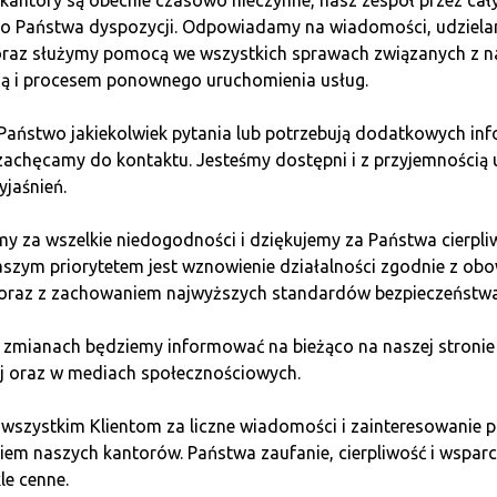
kantory są obecnie czasowo nieczynne, nasz zespół przez cał
, affordable,
They provid
do Państwa dyspozycji. Odpowiadamy na wiadomości, udziel
funds to any
for your st
 oraz służymy pomocą we wszystkich sprawach związanych z n
 in the world
excellent in
ią i procesem ponownego uruchomienia usług.
 Państwo jakiekolwiek pytania lub potrzebują dodatkowych inf
zachęcamy do kontaktu. Jesteśmy dostępni i z przyjemnością 
yjaśnień.
on one of the
Cryptocurre
es surpassed
future, and 
y za wszelkie niedogodności i dziękujemy za Państwa cierpli
ck Exchange.
market, ope
aszym priorytetem jest wznowienie działalności zgodnie z ob
and with a p
 oraz z zachowaniem najwyższych standardów bezpieczeństwa
unmatched o
 zmianach będziemy informować na bieżąco na naszej stronie
j oraz w mediach społecznościowych.
 wszystkim Klientom za liczne wiadomości i zainteresowani
em naszych kantorów. Państwa zaufanie, cierpliwość i wsparci
le cenne.