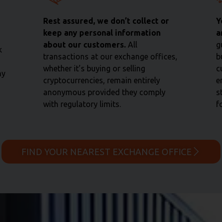
Rest assured, we don’t collect or
Y
keep any personal information
a
about our customers.
All
g
k
transactions at our exchange offices,
b
whether it’s buying or selling
c
ny
cryptocurrencies, remain entirely
e
anonymous provided they comply
s
with regulatory limits.
f
FIND YOUR NEAREST EXCHANGE OFFICE