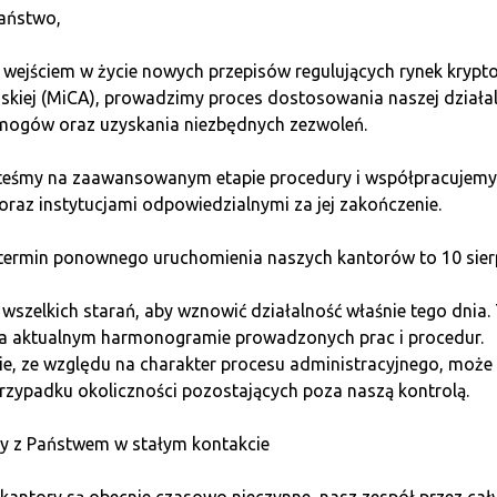
markets and our partners to present
c
aństwo,
you with the most competitive prices.
p
t
Optimisation of these processes lies
i
 wejściem w życie nowych przepisów regulujących rynek kryp
at the core of our success.
jskiej (MiCA), prowadzimy proces dostosowania naszej działa
ogów oraz uzyskania niezbędnych zezwoleń.
steśmy na zaawansowanym etapie procedury i współpracujemy
oraz instytucjami odpowiedzialnymi za jej zakończenie.
EXPLORE THE DETAILS
ermin ponownego uruchomienia naszych kantorów to 10 sierp
szelkich starań, aby wznowić działalność właśnie tego dnia.
na aktualnym harmonogramie prowadzonych prac i procedur.
e, ze względu na charakter procesu administracyjnego, może 
Why cryptocurrency trading?
rzypadku okoliczności pozostających poza naszą kontrolą.
y z Państwem w stałym kontakcie