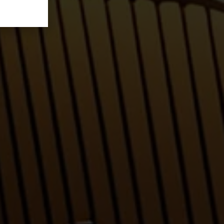
What is Proof of History (PoH)?
In the cryptocurrency world, where speed,
scalability, and decentralization are key elements of
success,