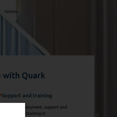
e with Quark
Support and training
e provide deployment, support and
omprehensive training in