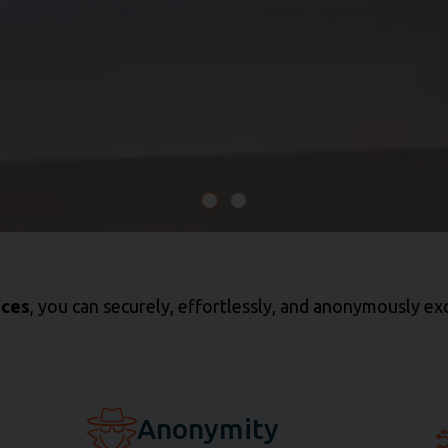
ices
, you can securely, effortlessly, and anonymously e
Anonymity