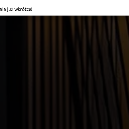
Knowledge
ia już wkrótce!
What is Floki Inu?
In the crypto industry, memecoins like Floki Inu have
evolved significantly, transitioning from being