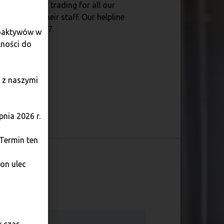
ryptocurrency trading for all our
artners and their staff. Our helpline
s available 24/7.
toaktywów w
lności do
 z naszymi
nia 2026 r.
 Termin ten
on ulec