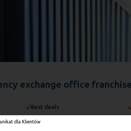
ncy exchange office franchis
Best deals
Using our sophisticated software, we
W
nikat dla Klientów
e
scour the exchange rates from
c