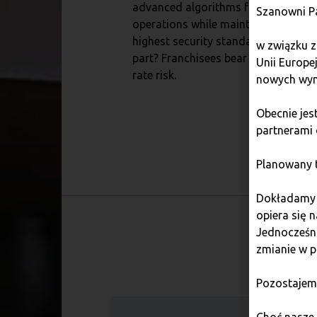
advanced algorithms for swift
Szanowni P
operations while maintaining the
highest security standards. The bes
w związku z
part? Franchisees bear no exchange
Unii Europe
rate risk.
nowych wym
Obecnie je
partnerami 
Planowany t
Dokładamy w
opiera się 
Jednocześni
zmianie w p
Pozostajem