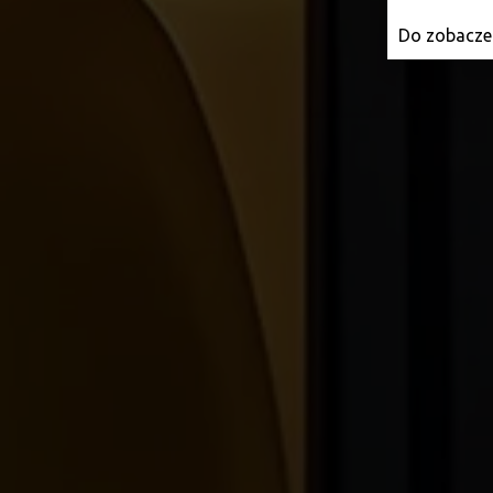
Do zobaczen
What is a rug pull?
Are you familiar with the topic of security, and is the
term “rug pull”