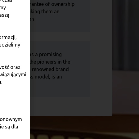
y czas
e a 100% guarantee of ownership
amy
ored funds, making them an
aszą
vestment option
ormacji,
udzielimy
ncy trading has a promising
being among the pioneers in the
wość oraz
rating under a renowned brand
owiązującymi
roven business model, is an
.
pportunity.
e ponownym
e są dla