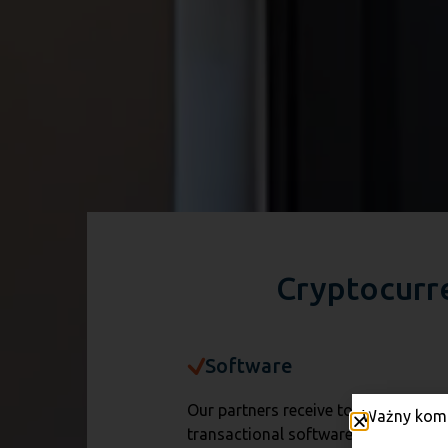
Cryptocurre
Software
Our partners receive top-notch
Ważny komu
transactional software, which utilis