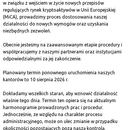
w związku z wejściem w życie nowych przepisów
ограниченное количество золота в мире
regulujących rynek kryptoaktywów w Unii Europejskiej
поддерживает его цену. Это свойство повышает
(MiCA), prowadzimy proces dostosowania naszej
привлекательность криптовалют как хранилища
działalności do nowych wymogów oraz uzyskania
ценности, особенно в условиях финансовой
niezbędnych zezwoleń.
неопределенности и растущей инфляции в
традиционных валютах.
Obecnie jesteśmy na zaawansowanym etapie procedury i
współpracujemy z naszymi partnerami oraz instytucjami
Сочетание ограниченного предложения с растущим
odpowiedzialnymi za jej zakończenie.
признанием и принятием предполагает, что
стоимость криптовалют может расти в
Planowany termin ponownego uruchomienia naszych
долгосрочной перспективе. Перспектива этой
kantorów to 10 sierpnia 2026 r.
стоимости мотивирует инвесторов и
пользователей, вместо быстрого обмена на
Dokładamy wszelkich starań, aby wznowić działalność
фиатные валюты, рассматривать криптовалюты как
właśnie tego dnia. Termin ten opiera się na aktualnym
долгосрочные инвестиции, что может снижать
harmonogramie prowadzonych prac i procedur.
давление на их продажу и способствовать росту
Jednocześnie, ze względu na charakter procesu
стоимости.
administracyjnego, może on ulec zmianie w przypadku
okoliczności pozostających poza naszą kontrolą.