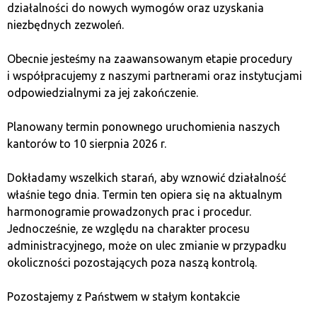
obrotem
bitcoinem. Kantor kryptowalut
jest
działalności do nowych wymogów oraz uzyskania
niezbędnych zezwoleń.
podmiotem zarejestrowanym w KAS – Krajowej
Administracji Skarbowej. Od lat korzystamy
Obecnie jesteśmy na zaawansowanym etapie procedury
ze sprawdzonego softwaru, który gwarantuje
i współpracujemy z naszymi partnerami oraz instytucjami
bezpieczeństwo operacji finansowych.
odpowiedzialnymi za jej zakończenie.
Dodatkowym atutem są jednolite zasady obsługi
Planowany termin ponownego uruchomienia naszych
klientów dla każdego punktu w Polsce. Lokalne
kantorów to 10 sierpnia 2026 r.
biura franczyzowe:
realizują zgodnie politykę
szybkiej wymiany
Dokładamy wszelkich starań, aby wznowić działalność
BTC
,
właśnie tego dnia. Termin ten opiera się na aktualnym
harmonogramie prowadzonych prac i procedur.
dbają o anonimowość transakcji,
Jednocześnie, ze względu na charakter procesu
czynne są od poniedziałku do piątku,
administracyjnego, może on ulec zmianie w przypadku
wspierają klientów w procesie kupna
okoliczności pozostających poza naszą kontrolą.
i sprzedaży
bitcoinów.
Pozostajemy z Państwem w stałym kontakcie
Dokładamy wszelkich starań, aby nasze punkty