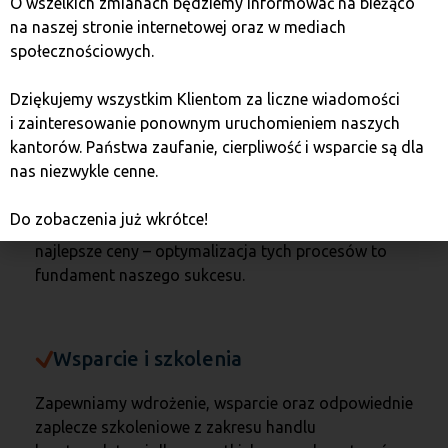
O wszelkich zmianach będziemy informować na bieżąco
szybko,
zachowując przy tym najwyższe standardy
na naszej stronie internetowej oraz w mediach
bezpieczeństwa, a co najważniejsze –
społecznościowych.
franczyzobiorcy nie ponoszą ryzyka kursowego.
Dziękujemy wszystkim Klientom za liczne wiadomości
i zainteresowanie ponownym uruchomieniem naszych
Najlepsze oferty
kantorów. Państwa zaufanie, cierpliwość i wsparcie są dla
nas niezwykle cenne.
Stworzyliśmy system informatyczny, wyszukujący
najlepsze oferty z giełd oraz od naszych partnerów,
Do zobaczenia już wkrótce!
dzięki któremu jesteśmy w stanie zaoferować
najlepsze ceny – optymalizacja tych procesów to
fundament naszego sukcesu.
Wsparcie i szkolenia
Zapewniamy wdrożenie, wsparcie oraz odpowiednie
zaplecze szkoleniowe z zakresu handlu