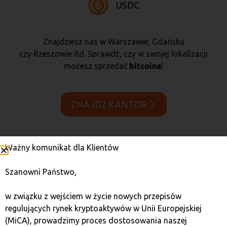
USDC
Znajdziesz nas w Warszawie, Gdańsku
czy Rzeszowie itd. Sprawdź, czy w swojej lokalizacji
możesz sprzedać
bitcoina
!
ZNAJDŹ KANTOR
Ważny komunikat dla Klientów
Szybka wymiana kryptowaluty
Szanowni Państwo,
BTC – kantor Quark
w związku z wejściem w życie nowych przepisów
regulujących rynek kryptoaktywów w Unii Europejskiej
Sieć Quark jest firmą, która zajmuje się legalnym
(MiCA), prowadzimy proces dostosowania naszej