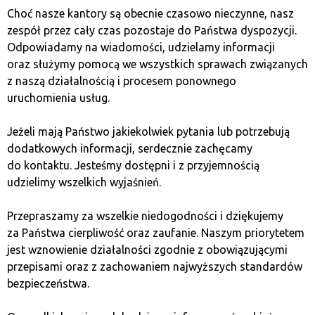
handlowe budziły zaufanie kontrahentów.
Choć nasze kantory są obecnie czasowo nieczynne, nasz
Jesteśmy zwolennikami uczciwych i jasnych reguł
zespół przez cały czas pozostaje do Państwa dyspozycji.
współpracy. Dlatego zawsze informujemy o tym,
Odpowiadamy na wiadomości, udzielamy informacji
jak wygląda proces spieniężania
BTC
oraz jakie
oraz służymy pomocą we wszystkich sprawach związanych
koszty należy uwzględniać. Oczywiście zawsze
z naszą działalnością i procesem ponownego
uruchomienia usług.
można porozmawiać z pracownikiem
kantoru
na temat s
zybkiej wymiany kryptowaluty
.
Jeżeli mają Państwo jakiekolwiek pytania lub potrzebują
dodatkowych informacji, serdecznie zachęcamy
do kontaktu. Jesteśmy dostępni i z przyjemnością
udzielimy wszelkich wyjaśnień.
Przepraszamy za wszelkie niedogodności i dziękujemy
za Państwa cierpliwość oraz zaufanie. Naszym priorytetem
Oprogramowanie
jest wznowienie działalności zgodnie z obowiązującymi
przepisami oraz z zachowaniem najwyższych standardów
Naszym partnerom zapewniamy oprogramowanie
bezpieczeństwa.
do realizacji transakcji, które dzięki
zaawansowanym algorytmom działa bardzo