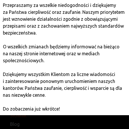
Przepraszamy za wszelkie niedogodności i dziękujemy
za Państwa cierpliwość oraz zaufanie. Naszym priorytetem
jest wznowienie działalności zgodnie z obowiązującymi
przepisami oraz z zachowaniem najwyższych standardów
bezpieczeństwa.
O wszelkich zmianach będziemy informować na bieżąco
na naszej stronie internetowej oraz w mediach
społecznościowych.
Dziękujemy wszystkim Klientom za liczne wiadomości
i zainteresowanie ponownym uruchomieniem naszych
kantorów. Państwa zaufanie, cierpliwość i wsparcie są dla
Kantory
Kontakt
nas niezwykle cenne.
Franczyza
Polityka prywatności
O nas
Mapa strony
Do zobaczenia już wkrótce!
Słownik
Blog