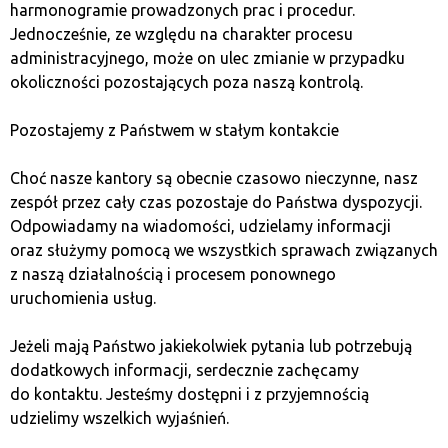
Blok
harmonogramie prowadzonych prac i procedur.
Jednocześnie, ze względu na charakter procesu
Blok to jednostka danych w łańcuchu bloków,
administracyjnego, może on ulec zmianie w przypadku
która zawiera zestaw transakcji i jest powiązana
okoliczności pozostających poza naszą kontrolą.
z poprzednim blokiem, tworząc bezpieczny,
zdecentralizowany rejestr.
Pozostajemy z Państwem w stałym kontakcie
WIĘCEJ
Choć nasze kantory są obecnie czasowo nieczynne, nasz
zespół przez cały czas pozostaje do Państwa dyspozycji.
Odpowiadamy na wiadomości, udzielamy informacji
oraz służymy pomocą we wszystkich sprawach związanych
Byczy
z naszą działalnością i procesem ponownego
uruchomienia usług.
Byczy rynek to okres, w którym ceny kryptowalut
systematycznie rosną, zachęcając inwestorów
Jeżeli mają Państwo jakiekolwiek pytania lub potrzebują
do kupna i wzmacniając optymizm na rynku.
dodatkowych informacji, serdecznie zachęcamy
do kontaktu. Jesteśmy dostępni i z przyjemnością
WIĘCEJ
udzielimy wszelkich wyjaśnień.