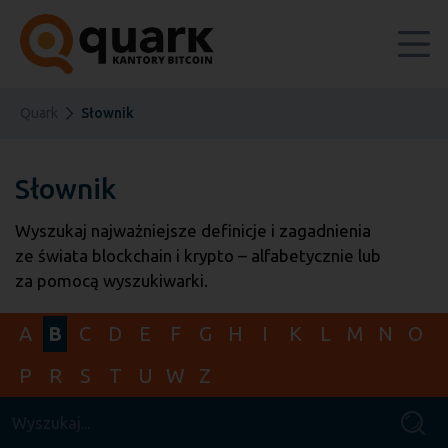
Quark
Słownik
Słownik
Wyszukaj najważniejsze definicje i zagadnienia
ze świata blockchain i krypto – alfabetycznie lub
za pomocą wyszukiwarki.
A
B
C
D
E
F
G
H
I
K
L
M
N
O
P
R
S
T
U
W
Z