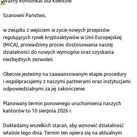
Ważny komunikat dla Klientów
co pozwala śledzić i oznaczać pojedyncze jednostki
bitcoina.
Szanowni Państwo,
w związku z wejściem w życie nowych przepisów
WIĘCEJ
regulujących rynek kryptoaktywów w Unii Europejskiej
(MiCA), prowadzimy proces dostosowania naszej
działalności do nowych wymogów oraz uzyskania
Blockchain
niezbędnych zezwoleń.
Blockchain to zdecentralizowana, odporna
Obecnie jesteśmy na zaawansowanym etapie procedury
na fałszerstwa księga cyfrowa ułatwiająca
i współpracujemy z naszymi partnerami oraz instytucjami
bezpieczne i przejrzyste transakcje między
odpowiedzialnymi za jej zakończenie.
użytkownikami.
Planowany termin ponownego uruchomienia naszych
WIĘCEJ
kantorów to 10 sierpnia 2026 r.
Dokładamy wszelkich starań, aby wznowić działalność
właśnie tego dnia. Termin ten opiera się na aktualnym