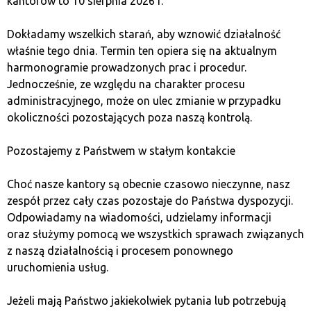
kantorów to 10 sierpnia 2026 r.
Opłata transakcyjna: Niewielki koszt płacony
za przetworzenie i potwierdzenie transakcji w sieci
Dokładamy wszelkich starań, aby wznowić działalność
blockchain, zapewniający jej bezpieczeństwo
właśnie tego dnia. Termin ten opiera się na aktualnym
i szybkość.
harmonogramie prowadzonych prac i procedur.
Jednocześnie, ze względu na charakter procesu
WIĘCEJ
administracyjnego, może on ulec zmianie w przypadku
okoliczności pozostających poza naszą kontrolą.
Pozostajemy z Państwem w stałym kontakcie
Choć nasze kantory są obecnie czasowo nieczynne, nasz
zespół przez cały czas pozostaje do Państwa dyspozycji.
Odpowiadamy na wiadomości, udzielamy informacji
oraz służymy pomocą we wszystkich sprawach związanych
z naszą działalnością i procesem ponownego
uruchomienia usług.
Jeżeli mają Państwo jakiekolwiek pytania lub potrzebują