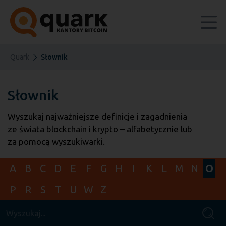
Quark
Słownik
Słownik
Wyszukaj najważniejsze definicje i zagadnienia
ze świata blockchain i krypto – alfabetycznie lub
za pomocą wyszukiwarki.
A
B
C
D
E
F
G
H
I
K
L
M
N
O
P
R
S
T
U
W
Z