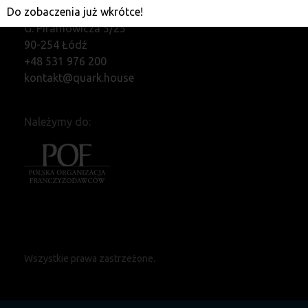
Do zobaczenia już wkrótce!
Quark Lab sp. z o.o.
G. Piramowicza 5/25
90-254 Łódź
+48 531 976 200
kontakt@quark.house
Należymy do:
Wszystkie prawa zastrzeżone.