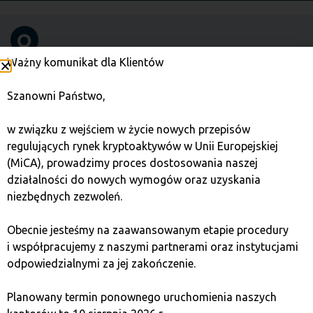
O
Ważny komunikat dla Klientów
Oferta tokenów zabezpieczenia
Szanowni Państwo,
(STO)
w związku z wejściem w życie nowych przepisów
regulujących rynek kryptoaktywów w Unii Europejskiej
STO to metoda pozyskiwania funduszy poprzez
(MiCA), prowadzimy proces dostosowania naszej
emisję tokenów security aktywami, gwarantujących
działalności do nowych wymogów oraz uzyskania
zgodność z regulacjami prawnymi.
niezbędnych zezwoleń.
WIĘCEJ
Obecnie jesteśmy na zaawansowanym etapie procedury
i współpracujemy z naszymi partnerami oraz instytucjami
odpowiedzialnymi za jej zakończenie.
Opłata transakcyjna
Planowany termin ponownego uruchomienia naszych